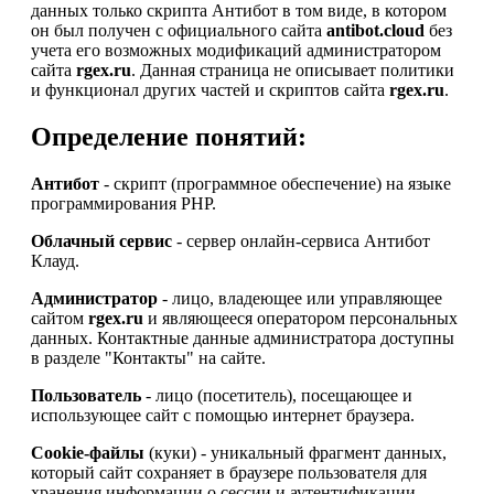
данных только скрипта Антибот в том виде, в котором
он был получен с официального сайта
antibot.cloud
без
учета его возможных модификаций администратором
сайта
rgex.ru
. Данная страница не описывает политики
и функционал других частей и скриптов сайта
rgex.ru
.
Определение понятий:
Антибот
- скрипт (программное обеспечение) на языке
программирования PHP.
Облачный сервис
- сервер онлайн-сервиса Антибот
Клауд.
Администратор
- лицо, владеющее или управляющее
сайтом
rgex.ru
и являющееся оператором персональных
данных. Контактные данные администратора доступны
в разделе "Контакты" на сайте.
Пользователь
- лицо (посетитель), посещающее и
использующее сайт с помощью интернет браузера.
Cookie-файлы
(куки) - уникальный фрагмент данных,
который сайт сохраняет в браузере пользователя для
хранения информации о сессии и аутентификации.